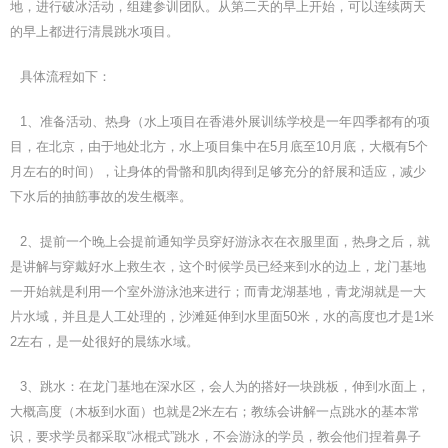
地，进行破冰活动，组建参训团队。从第二天的早上开始，可以连续两天
的早上都进行清晨跳水项目。
具体流程如下：
1、准备活动、热身（水上项目在香港外展训练学校是一年四季都有的项
目，在北京，由于地处北方，水上项目集中在5月底至10月底，大概有5个
月左右的时间），让身体的骨骼和肌肉得到足够充分的舒展和适应，减少
下水后的抽筋事故的发生概率。
2、提前一个晚上会提前通知学员穿好游泳衣在衣服里面，热身之后，就
是讲解与穿戴好水上救生衣，这个时候学员已经来到水的边上，龙门基地
一开始就是利用一个室外游泳池来进行；而青龙湖基地，青龙湖就是一大
片水域，并且是人工处理的，沙滩延伸到水里面50米，水的高度也才是1米
2左右，是一处很好的晨练水域。
3、跳水：在龙门基地在深水区，会人为的搭好一块跳板，伸到水面上，
大概高度（木板到水面）也就是2米左右；教练会讲解一点跳水的基本常
识，要求学员都采取“冰棍式”跳水，不会游泳的学员，教会他们捏着鼻子