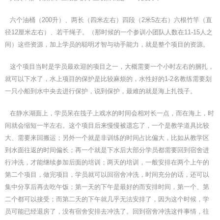
六个油桶（200升）、两长（四米左右）四段（2米5左右）六根竹竿（直
径12厘米左右）、若干绳子。（那时候的一个参训小团队人数在11-15人之
间）这些资源，加上学员的聪明才智与动手能力，就是整个项目的资源。
这个项目当时是学员最欢迎的项目之一，大概需要一个小时左右的捆扎，
就可以下水了，水上项目的保护是比较麻烦的，水性好的1-2名教练需要划
一只小船到水中央去进行保护，说到保护，最难的就是海上扎筏子。
在静水湖面上，学员呆在筏子上戏水的时间会相对长一点，而在海上，时
间就会缩短一半左右。这个项目后来慢慢被遗忘了，一个是教学道具比较
大、需要来回搬运；另外一个就是非训练的时间占比偏大，比如从教学区
到水面往返的时间偏长；再一个就是下水后大部分学员都需要回到宿舍进
行冲洗，才能继续参加后面的培训；两天的培训，一般安排在两个上午的
第二个项目，做完项目，学员就可以回宿舍冲洗，时间充分的话，还可以
集中分享后再去吃午饭；第一天的下午是最好的而安排时间，第一个、第
二个都可以接受；而第二天的下午就几乎无法安排了，因为这个时候，学
员可能已经退房了，没有宿舍安排去冲洗了。回到宿舍冲洗这件事情，往