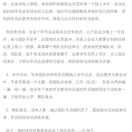
跳，以免水呛入肺部。承担保护的教练会示范性第一个跳入水中，游泳比
较好的学员会安排在前几位跳，他们可以辅助教练来保护自己的同事，害
怕的学员会要求安排在中间，再留几位水性好的学员收尾。
而在青龙湖，在这个环节会采取有点竞争形式，几个队在沙滩上一字排
开，各小团队手牵手，从陆地往水里面冲，水面上会在大家要去到的目标
位置上插上一面旗，看看哪个团队先到达终点；然后依然是喊队名、队
训、唱队歌；由于青龙湖水面紧靠餐厅，会要求学员带上毛巾，水上项目
结束后，大部分学员会选择吃完饭后，再回宿舍洗澡和换洗衣服。
4、水中活动，等本团队的所有学员都跳入水中以后，还会要求大家在水
中，手牵手围成一个大圈，把团队的名称、口号（队训）、队歌大声的喊
一遍、唱一遍；然后先下来的学员要等待后面的学员都按照这个流程来一
遍，才能开始上岸，整队集合。
5、整队集合，清单人数，确认团队学员都到齐了，晨练跳水活动就算结
束，学员回宿舍洗澡换衣服。
其次，那时候排班量最多的水上项目就是——扎筏子。